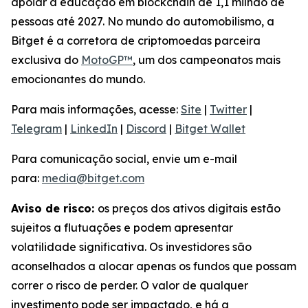
apoiar a educação em blockchain de 1,1 milhão de
pessoas até 2027. No mundo do automobilismo, a
Bitget é a corretora de criptomoedas parceira
exclusiva do
MotoGP™
, um dos campeonatos mais
emocionantes do mundo.
Para mais informações, acesse:
Site
|
Twitter
|
Telegram
|
LinkedIn
|
Discord
|
Bitget Wallet
Para comunicação social, envie um e-mail
para:
media@bitget.com
Aviso de risco:
os preços dos ativos digitais estão
sujeitos a flutuações e podem apresentar
volatilidade significativa. Os investidores são
aconselhados a alocar apenas os fundos que possam
correr o risco de perder. O valor de qualquer
investimento pode ser impactado, e há a